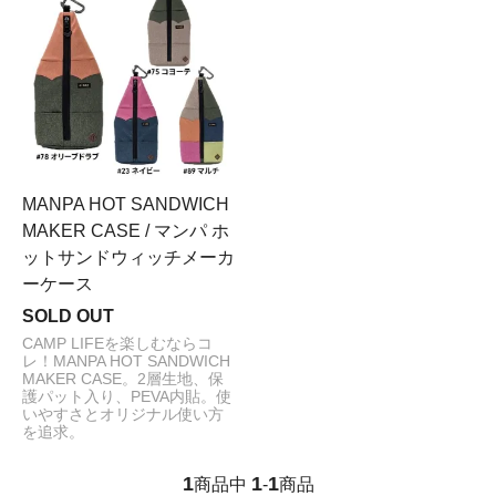
MANPA HOT SANDWICH
MAKER CASE / マンパ ホ
ットサンドウィッチメーカ
ーケース
SOLD OUT
CAMP LIFEを楽しむならコ
レ！MANPA HOT SANDWICH
MAKER CASE。2層生地、保
護パット入り、PEVA内貼。使
いやすさとオリジナル使い方
を追求。
1
1
1
商品中
-
商品