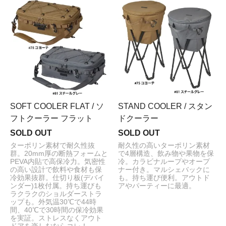
SOFT COOLER FLAT / ソ
STAND COOLER / スタン
フトクーラー フラット
ドクーラー
SOLD OUT
SOLD OUT
ターポリン素材で耐久性抜
耐久性の高いターポリン素材
群。20mm厚の断熱フォームと
で4層構造、飲み物や果物を保
PEVA内貼で高保冷力。気密性
冷。カラビナループやオープ
の高い設計で飲料や食材も保
ナー付き。マルシェバックに
冷効果抜群。仕切り板(デバイ
も。持ち運び便利。アウトド
ンダー)1枚付属。持ち運びも
アやパーティーに最適。
ラクラクのショルダーストラ
ップも。外気温30℃で44時
間、40℃で30時間の保冷効果
を実証。ストレスなくアウト