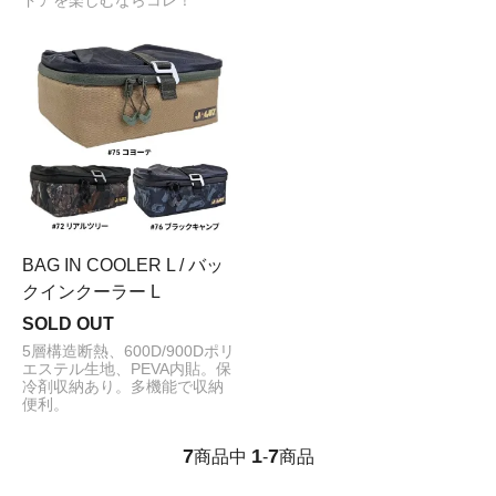
ドアを楽しむならコレ！
BAG IN COOLER L / バッ
クインクーラー L
SOLD OUT
5層構造断熱、600D/900Dポリ
エステル生地、PEVA内貼。保
冷剤収納あり。多機能で収納
便利。
7
1
7
商品中
-
商品