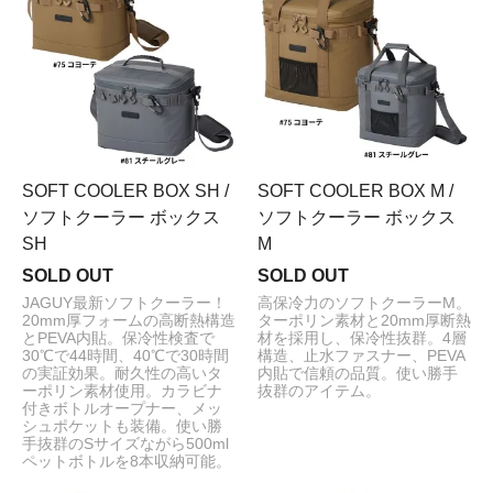
SOFT COOLER BOX SH /
SOFT COOLER BOX M /
ソフトクーラー ボックス
ソフトクーラー ボックス
SH
M
SOLD OUT
SOLD OUT
JAGUY最新ソフトクーラー！
高保冷力のソフトクーラーM。
20mm厚フォームの高断熱構造
ターポリン素材と20mm厚断熱
とPEVA内貼。保冷性検査で
材を採用し、保冷性抜群。4層
30℃で44時間、40℃で30時間
構造、止水ファスナー、PEVA
の実証効果。耐久性の高いタ
内貼で信頼の品質。使い勝手
ーポリン素材使用。カラビナ
抜群のアイテム。
付きボトルオープナー、メッ
シュポケットも装備。使い勝
手抜群のSサイズながら500ml
ペットボトルを8本収納可能。