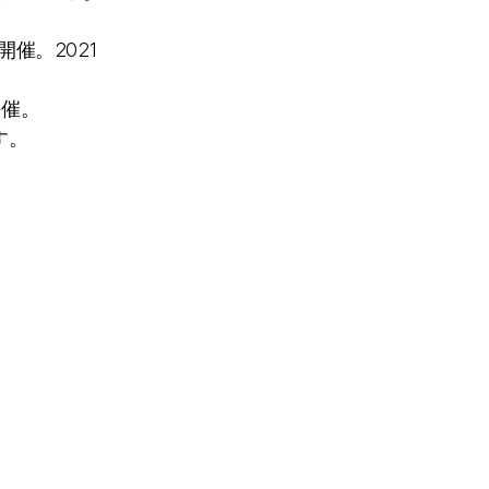
催。2021
併催。
す。