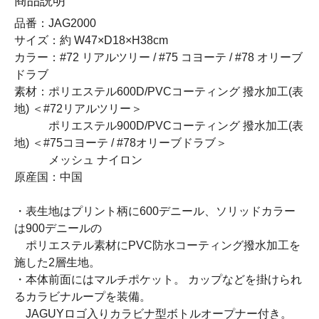
商品説明
品番：JAG2000
サイズ：約 W47×D18×H38cm
カラー：#72 リアルツリー / #75 コヨーテ / #78 オリーブ
ドラブ
素材：ポリエステル600D/PVCコーティング 撥水加工(表
地) ＜#72リアルツリー＞
ポリエステル900D/PVCコーティング 撥水加工(表
地) ＜#75コヨーテ / #78オリーブドラブ＞
メッシュ ナイロン
原産国：中国
・表生地はプリント柄に600デニール、ソリッドカラー
は900デニールの
ポリエステル素材にPVC防水コーティング撥水加工を
施した2層生地。
・本体前面にはマルチポケット。 カップなどを掛けられ
るカラビナループを装備。
JAGUYロゴ入りカラビナ型ボトルオープナー付き。