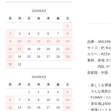
2026年8月
日
月
火
水
木
金
土
1
2
3
4
5
6
7
8
品番：JAG199
9
10
11
12
13
14
15
サイズ：約 Φ1
16
17
18
19
20
21
22
カラー：#23ネイ
23
24
25
26
27
28
29
素材：表地 ポリ
30
31
内貼 ポリエ
原産国：中国
2026年9月
日
月
火
水
木
金
土
・楽しくお洒落に
そんな発想から
1
2
3
4
5
・FUNNY！
6
7
8
9
10
11
12
・表生地は60
13
14
15
16
17
18
19
・保護パット