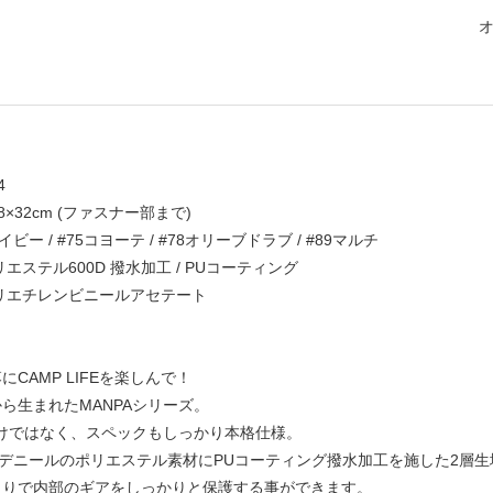
4
8×32cm (ファスナー部まで)
ビー / #75コヨーテ / #78オリーブドラブ / #89マルチ
エステル600D 撥水加工 / PUコーティング
チレンビニールアセテート
CAMP LIFEを楽しんで！
生まれたMANPAシリーズ。
だけではなく、スペックもしっかり本格仕様。
0デニールのポリエステル素材にPUコーティング撥水加工を施した2層生
入りで内部のギアをしっかりと保護する事ができます。