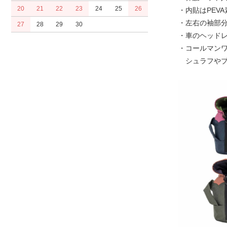
20
21
22
23
24
25
26
・内貼はPEV
・左右の袖部
27
28
29
30
・車のヘッド
・コールマン
シュラフやブ