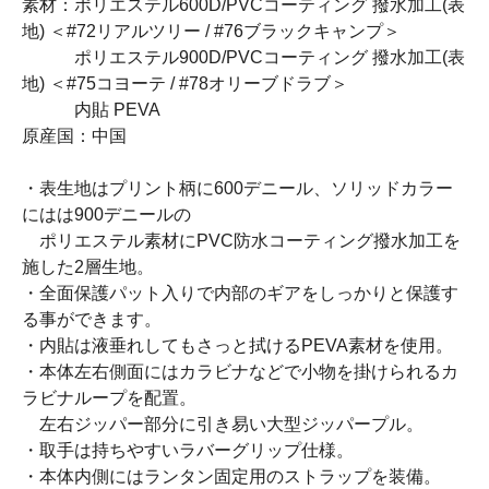
素材：ポリエステル600D/PVCコーティング 撥水加工(表
地) ＜#72リアルツリー / #76ブラックキャンプ＞
ポリエステル900D/PVCコーティング 撥水加工(表
地) ＜#75コヨーテ / #78オリーブドラブ＞
内貼 PEVA
原産国：中国
・表生地はプリント柄に600デニール、ソリッドカラー
にはは900デニールの
ポリエステル素材にPVC防水コーティング撥水加工を
施した2層生地。
・全面保護パット入りで内部のギアをしっかりと保護す
る事ができます。
・内貼は液垂れしてもさっと拭けるPEVA素材を使用。
・本体左右側面にはカラビナなどで小物を掛けられるカ
ラビナループを配置。
左右ジッパー部分に引き易い大型ジッパープル。
・取手は持ちやすいラバーグリップ仕様。
・本体内側にはランタン固定用のストラップを装備。